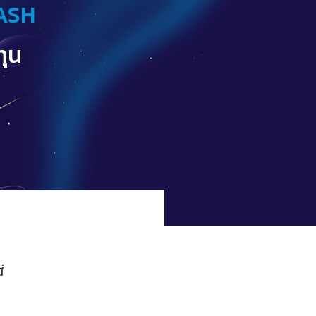
ASH
ทุน
่