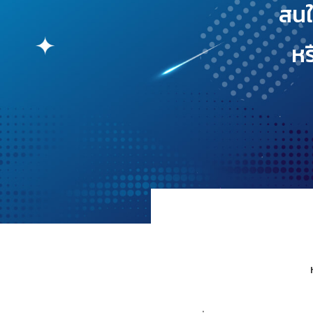
สนใ
หร