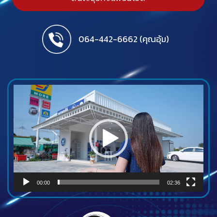
064-442-6662 (คุณอุ้ม)
ตัว
เล่น
ไฟล์
วิดีโอ
00:00
02:36