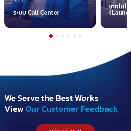
สามารถควบคุมสั่งการเครื่องแบบระยะ
LIoT คือเทค
เทคโนโล
ไกล ทำให้การดูแลแก้ไขปัญหาการใช้งาน
และผู้ใช้งา
ระบบ Call Center
(Laund
เป็นไปได้อย่างรวดเร็ว คล่องตัว สะดวกต่อ
ควบคุมการท
ลูกค้าที่มาใช้บริการ
อบผ้า รวมถ
We Serve the Best Works
View
Our Customer Feedback
ดูวีดีโอทั้งหมด