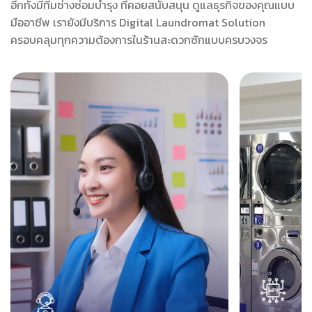
อีกทั้งมีทีมช่างซ่อมบำรุง ที่คอยสนับสนุน ดูแลธุรกิจของคุณแบบ
มืออาชีพ เรายังมีบริการ Digital Laundromat Solution
ครอบคลุมทุกความต้องการในร้านสะดวกซักแบบครบวงจร
เทคโนโล
ระบบ Call Center
(Laund
Wonder Wash มีบริการ Call Center ที่