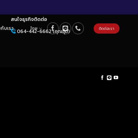
สนใจธุรกิจติดต่อ
วกับเรา
ไทย
ติดต่อเรา
064-442-6662 (คุณอุ้ม)