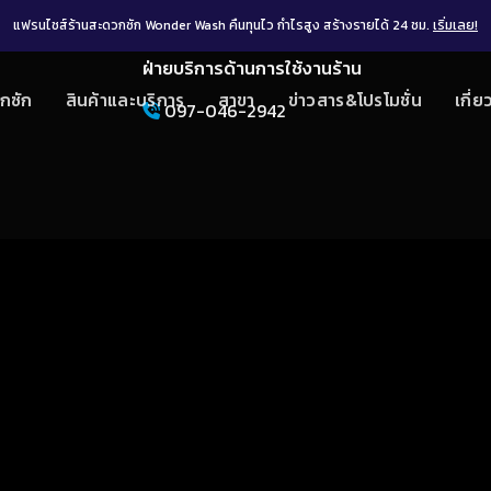
แฟรนไชส์ร้านสะดวกซัก Wonder Wash คืนทุนไว กำไรสูง สร้างรายได้ 24 ชม.
เริ่มเลย!
ฝ่ายบริการด้านการใช้งานร้าน
กซัก
สินค้าและบริการ
สาขา
ข่าวสาร&โปรโมชั่น
เกี่ย
097-046-2942