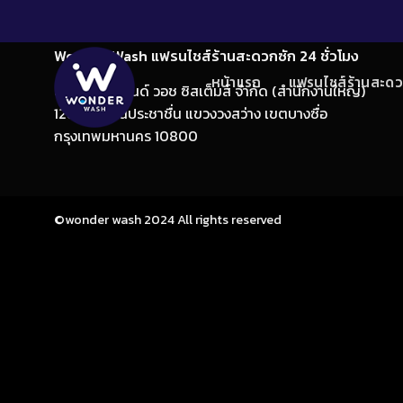
Skip
to
content
Wonder Wash แฟรนไชส์ร้านสะดวกซัก 24 ชั่วโมง
หน้าแรก
แฟรนไชส์ร้านสะดว
บริษัท แอสเซนด์ วอช ซิสเต็มส์ จำกัด (สำนักงานใหญ่)
1285/2 ถนนประชาชื่น แขวงวงสว่าง เขตบางซื่อ
กรุงเทพมหานคร 10800
©wonder wash 2024 All rights reserved