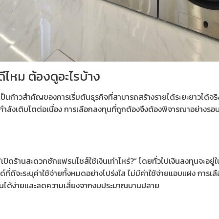
ีไหม ต้องดูอะไรบ้าง
เป็นก้าวสำคัญของการเริ่มต้นธุรกิจที่สามารถสร้างรายได้ระยะยาวได้จริ
กำลังเติบโตต่อเนื่อง การเลือกลงทุนที่ถูกต้องจึงต้องพิจารณาอย่างรอบคอ
 “เปิดร้านสะดวกซักแฟรนไชส์ใช้เงินเท่าไหร่?” โดยทั่วไปเงินลงทุนจะอย
์ที่ดีจะระบุค่าใช้จ่ายทั้งหมดอย่างโปร่งใส ไม่มีค่าใช้จ่ายแอบแฝง การเ
งินได้ง่ายและลดความเสี่ยงจากงบประมาณบานปลาย