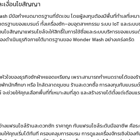
ละเงื่อนไขสัญญา
h มีข้อกำหนดมาตรฐานที่ชัดเจน โดยผู้ลงทุนต้องมีพื้นที่ทำเลที่เห
มมาตรฐานของแบรนด์ ทั้งเครื่องซัก–อบอุตสาหกรรม ระบบ IoT และระบ
งื่อนไขสัญญาแฟรนไชส์จะให้สิทธิ์ในการใช้ชื่อและระบบบริหารของแบรน
้องดำเนินธุรกิจภายใต้มาตรฐานของ Wonder Wash อย่างเคร่งครัด
อหัวใจของธุรกิจซักผ้าหยอดเหรียญ เพราะสามารถกำหนดรายได้ของร้านได้ถ
อพักนักศึกษา หรือ ใกล้ตลาดชุมชน ร้านสะดวกซื้อ การลงทุนกับแบรนด์ที
 จะช่วยให้คุณเลือกพื้นที่ที่เหมาะสมที่สุด และสร้างรายได้ตั้งแต่เดือน
่าง
แฟรนไชส์ร้านสะดวกซัก ราคาถูก
กับแฟรนไชส์ระดับมืออาชีพ คือระบ
ร้อมให้คุณเริ่มได้ทันที ครอบคลุมการอบรม การดูแลเครื่องจักรเชิงป้