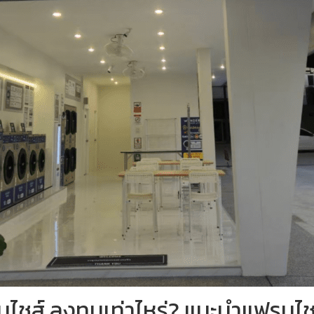
นไชส์ ลงทุนเท่าไหร่? แนะนำแฟรนไช