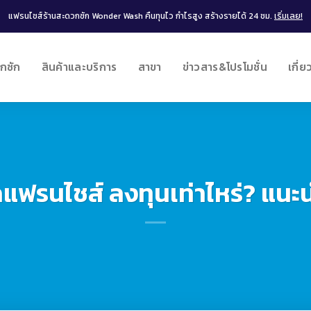
แฟรนไชส์ร้านสะดวกซัก Wonder Wash คืนทุนไว กำไรสูง สร้างรายได้ 24 ชม.
เริ่มเลย!
กซัก
สินค้าและบริการ
สาขา
ข่าวสาร&โปรโมชั่น
เกี่ย
กแฟรนไชส์ ลงทุนเท่าไหร่? แน