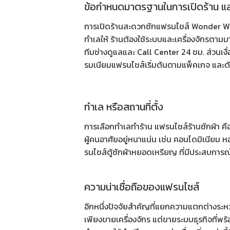
ข้อกำหนดมาตรฐานในการเปิดร้าน แ
การเปิด
ร้านสะดวกซักแฟรนไชส์
Wonder Was
ทำเลให้ ร้านต้องใช้ระบบและเครื่องจักรตา
ทีมช่างดูแลและ Call Center 24 ชม. ส่วนเ
รมเนียมแฟรนไชส์เริ่มต้นตามแพ็คเกจ และต
ทำเล หรือสถานที่ตั้ง
การเลือกทำเลทำร้าน
แฟรนไชส์ร้านซักผ้า
คื
ผู้คนอาศัยอยู่หนาแน่น เช่น คอนโดมิเนียม ห
รนไชส์ตู้ซักผ้าหยอดเหรียญ
ที่มีประสบการณ์
ความน่าเชื่อถือของแฟรนไชส์
อีกหนึ่งปัจจัยสำคัญที่แยกความแตกต่างระหว
เพียงขายเครื่องจักร แต่ขายระบบธุรกิจที่พ