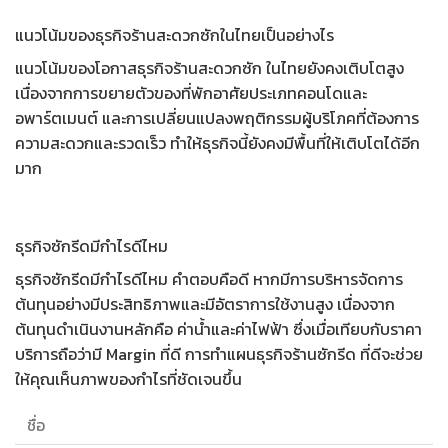
แนวโน้มของธุรกิจร้านสะดวกซักในไทยเป็นอย่างไร
แนวโน้มของ
โอกาสธุรกิจร้านสะดวกซัก
ในไทยยังคงเติบโตสูง
เนื่องจากการขยายตัวของที่พักอาศัยประเภทคอนโดและ
อพาร์ตเมนต์ และการเปลี่ยนแปลงพฤติกรรมผู้บริโภคที่ต้องการ
ความสะดวกและรวดเร็ว ทำให้ธุรกิจนี้ยังคงมีพื้นที่ให้เติบโตได้อีก
มาก
ธุรกิจซักรีดมีกําไรดีไหม
ธุรกิจซักรีดมีกำไรดีไหม
คำตอบคือดี หากมีการบริหารจัดการ
ต้นทุนอย่างมีประสิทธิภาพและมีอัตราการใช้งานสูง เนื่องจาก
ต้นทุนดำเนินงานหลักคือ ค่าน้ำและค่าไฟฟ้า ซึ่งเมื่อเทียบกับราคา
บริการถือว่ามี Margin ที่ดี การทำ
แผนธุรกิจร้านซักรีด
ที่ดีจะช่วย
ให้คุณเห็นภาพของกำไรที่ชัดเจนขึ้น