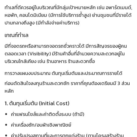
ทำเลที่ดีควรอยู่ในบริเวณที่มีกลุ่มเป้าหมายหลัก เช่น อพาร์ตเมนต์,
หอพัก, คอนโดมิเนียม (มีการใช้บริการซ้ำสูง) ย่านชุมชนที่มีรายได้
ปานกลางถึงสูง (มีกำลังจ่ายค่าบริการ)
เกณฑ์ทำเล
มีที่จอดรถหรือสามารถจอดรถชั่วคราวได้ มีการสัญจรของผู้คน
ตลอดเวลา (Visibility) มีร้านค้าอื่นที่อำนวยความสะดวกอยู่ใน
บริเวณใกล้เคียง เช่น ร้านอาหาร ร้านสะดวกซื้อ
การวางแผนงบประมาณ ต้นทุนเริ่มต้นและประมาณการรายได้
ก่อนตัดสินใจ
ลงทุนร้านสะดวกซัก ราคา
ที่คุณต้องเตรียมมี 3 ส่วน
หลัก
1.
ต้นทุนเริ่มต้น (Initial Cost)
ค่าแฟรนไชส์และค่าติดตั้งระบบ (ถ้ามี)
ค่าเครื่องซัก/อบผ้าเชิงพาณิชย์
ค่าปรับปรุงสถานที่และการตกแต่งร้าน (ตาม
โครงสร้างร้าน