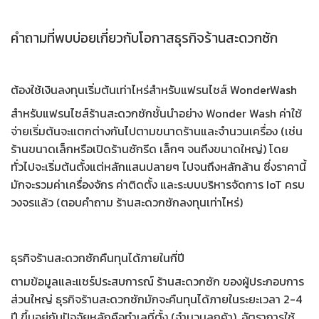
คำถามที่พบบ่อยเกี่ยวกับโอกาสธุรกิจร้านสะดวกซัก
ต้องใช้เงินลงทุนเริ่มต้นเท่าไหร่สำหรับแฟรนไชส์ WonderWash
สำหรับแฟรนไชส์ร้านสะดวกซักชั้นนำอย่าง
Wonder Wash
ค่าใช้
จ่ายเริ่มต้นจะแตกต่างกันไปตามขนาดร้านและจำนวนเครื่อง (เช่น
ร้านขนาดเล็กหรือ
เปิดร้านซักรีด เล็กๆ
จนถึงขนาดใหญ่) โดย
ทั่วไปจะเริ่มต้นตั้งแต่หลักแสนปลายๆ ไปจนถึงหลักล้าน ซึ่งราคานี้
มักจะรวมค่าเครื่องจักร ค่าติดตั้ง และระบบบริหารจัดการ IoT ครบ
วงจรแล้ว (ตอบคำถาม
ร้านสะดวกซักลงทุนเท่าไหร่
)
ธุรกิจร้านสะดวกซักคืนทุนได้ภายในกี่ปี
ตามข้อมูลและ
แชร์ประสบการณ์ ร้านสะดวกซัก
ของผู้ประกอบการ
ส่วนใหญ่ ธุรกิจร้านสะดวกซักมักจะคืนทุนได้ภายในระยะเวลา 2-4
ปี ขึ้นอยู่กับปัจจัยหลักคือทำเลที่ตั้ง (จำนวนลูกค้า), อัตราการใช้