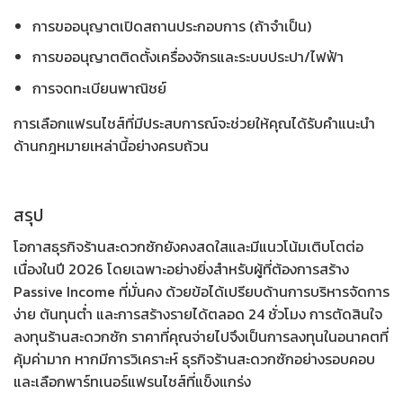
การขออนุญาตเปิดสถานประกอบการ (ถ้าจำเป็น)
การขออนุญาตติดตั้งเครื่องจักรและระบบประปา/ไฟฟ้า
การจดทะเบียนพาณิชย์
การเลือกแฟรนไชส์ที่มีประสบการณ์จะช่วยให้คุณได้รับคำแนะนำ
ด้านกฎหมายเหล่านี้อย่างครบถ้วน
สรุป
โอกาสธุรกิจร้านสะดวกซัก
ยังคงสดใสและมีแนวโน้มเติบโตต่อ
เนื่องในปี 2026 โดยเฉพาะอย่างยิ่งสำหรับผู้ที่ต้องการสร้าง
Passive Income ที่มั่นคง ด้วยข้อได้เปรียบด้านการบริหารจัดการ
ง่าย ต้นทุนต่ำ และการสร้างรายได้ตลอด 24 ชั่วโมง การตัดสินใจ
ลงทุนร้านสะดวกซัก ราคา
ที่คุณจ่ายไปจึงเป็นการลงทุนในอนาคตที่
คุ้มค่ามาก หากมีการ
วิเคราะห์ ธุรกิจร้านสะดวกซัก
อย่างรอบคอบ
และเลือกพาร์ทเนอร์แฟรนไชส์ที่แข็งแกร่ง