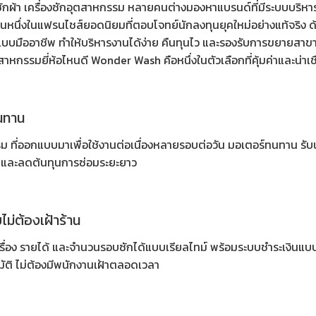
ักผ้า เครื่องซักอุตสาหกรรม
หลายคนต่างมองหาแบรนด์ที่มีระบบบริหารจ
นหนึ่งในแฟรนไชส์ยอดนิยมที่ตอบโจทย์นักลงทุนยุคใหม่อย่างแท้จริง ด
นแบบมืออาชีพ ทำให้บริหารงานได้ง่าย คืนทุนไว และรองรับการขยายสา
าหกรรมยี่ห้อไหนดี Wonder Wash คือหนึ่งในตัวเลือกที่คุ้มค่าและน่าเชื่
นทาน
รม
ที่ออกแบบมาเพื่อใช้งานต่อเนื่องหลายรอบต่อวัน มอเตอร์ทนทาน รับน
สียและลดต้นทุนการซ่อมระยะยาว
ม่ต้องเฝ้าร้าน
รื่อง รายได้ และจำนวนรอบซักได้แบบเรียลไทม์ พร้อมระบบชำระเงินแบบ 
ัติ ไม่ต้องมีพนักงานเฝ้าตลอดเวลา