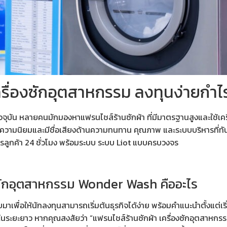
ครื่องซักอุตสาหกรรม ลงทุนง่ายกำไ
ปัจจุบัน หลายคนมักมองหา
แฟรนไชส์ร้านซักผ้า
ที่มีมาตรฐานสูงและใช้
เค
่ได้รับความนิยมและมีชื่อเสียงด้านความทนทาน คุณภาพ และระบบบริหารที่ท
การลูกค้า 24 ชั่วโมง พร้อมระบบ ระบบ Liot แบบครบวงจร
องซักอุตสาหกรรม Wonder Wash คืออะไร
่อให้นักลงทุนสามารถเริ่มต้นธุรกิจได้ง่าย พร้อมคำแนะนำตั้งแต่เริ่มต
 ในระยะยาว หากคุณสงสัยว่า “
แฟรนไชส์ร้านซักผ้า เครื่องซักอุตสาหกรร