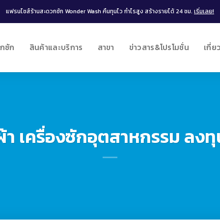
แฟรนไชส์ร้านสะดวกซัก Wonder Wash คืนทุนไว กำไรสูง สร้างรายได้ 24 ชม.
เริ่มเลย!
กซัก
สินค้าและบริการ
สาขา
ข่าวสาร&โปรโมชั่น
เกี่ย
้า เครื่องซักอุตสาหกรรม ลงท