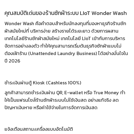
คุณสมบัติเด่นของร้านซักผ้าระบบ LIoT Wonder Wash
Wonder Wash คือคำตอบสำหรับนักลงทุนที่มองหาธุรกิจร้านซัก
ผ้าสมัยใหม่ที่ บริหารง่าย สร้างรายได้ระยะยาว ด้วยการผสาน
เทคโนโลยีร้านซักผ้าสมัยใหม่
เทคโนโลยี LIoT เข้ากับการบริหาร
จัดการอย่างลงตัว ทำให้คุณสามารถเริ่มต้น
ธุรกิจซักผ้าแบบไม่
ต้องเฝ้าร้าน
(Unattended Laundry Business) ได้อย่างมั่นใจใน
ปี 2026
ชำระเงินผ่านตู้ Kiosk (Cashless 100%)
ลูกค้าสามารถชำระเงินผ่าน QR, E-wallet หรือ True Money ทำ
ให้เป็น
แฟรนไชส์ร้านซักผ้าระบบไม่ใช้เงินสด
อย่างแท้จริง ลด
ปัญหาเงินหาย หรือค่าใช้จ่ายในการจัดการเงินสด
แจ้งเตือนสถานะเครื่องแบบอัตโนมัติ