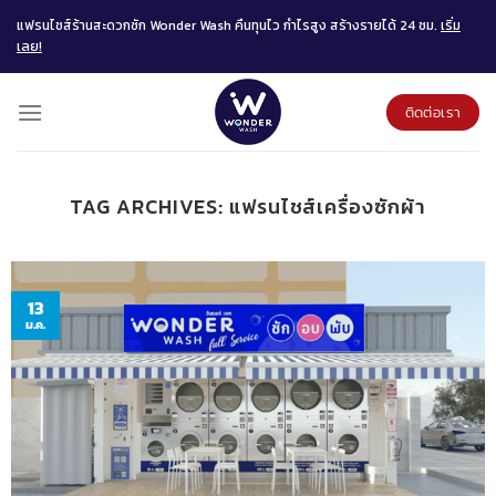
Skip
แฟรนไชส์ร้านสะดวกซัก Wonder Wash คืนทุนไว กำไรสูง สร้างรายได้ 24 ชม.
เริ่ม
to
เลย!
content
ติดต่อเรา
TAG ARCHIVES:
แฟรนไชส์เครื่องซักผ้า
13
ม.ค.