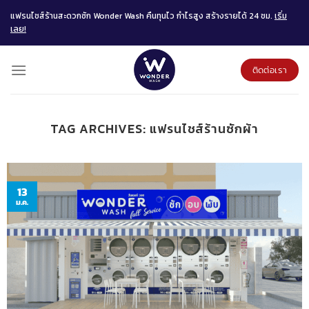
Skip
แฟรนไชส์ร้านสะดวกซัก Wonder Wash คืนทุนไว กำไรสูง สร้างรายได้ 24 ชม.
เริ่ม
to
เลย!
content
ติดต่อเรา
TAG ARCHIVES:
แฟรนไชส์ร้านซักผ้า
13
ม.ค.