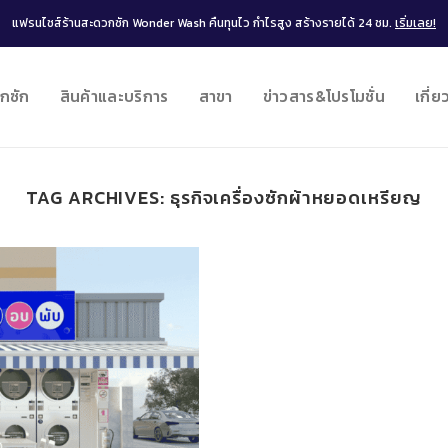
แฟรนไชส์ร้านสะดวกซัก Wonder Wash คืนทุนไว กำไรสูง สร้างรายได้ 24 ชม.
เริ่มเลย!
กซัก
สินค้าและบริการ
สาขา
ข่าวสาร&โปรโมชั่น
เกี่ย
TAG ARCHIVES:
ธุรกิจเครื่องซักผ้าหยอดเหรียญ