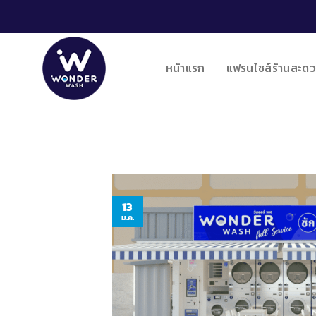
Skip
to
content
หน้าแรก
แฟรนไชส์ร้านสะดว
13
ม.ค.