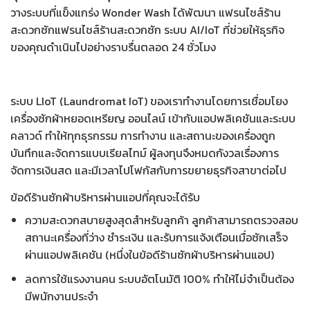
วางระบบที่แข็งแกร่ง Wonder Wash ได้พัฒนา แฟรนไชส์ร้าน
สะดวกซัก
แฟรนไชส์ร้านสะดวกซัก ระบบ AI/IoT
ที่ช่วยให้ธุรกิจ
ของคุณดำเนินไปอย่างราบรื่นตลอด 24 ชั่วโมง
ระบบ
LIoT (Laundromat IoT)
ของเราทำงานโดยการเชื่อมโยง
เครื่องซักผ้าหยอดเหรียญ ออนไลน์ เข้ากับแอปพลิเคชันและระบบ
คลาวด์ ทำให้ทุกธุรกรรม การทำงาน และสถานะของเครื่องถูก
บันทึกและจัดการแบบเรียลไทม์ ผู้ลงทุนจึงหมดกังวลเรื่องการ
จัดการเงินสด และมีเวลาไปโฟกัสกับการขยายธุรกิจสาขาต่อไป
ข้อดีร้านซักผ้าบริหารผ่านแอปที่คุณจะได้รับ
ความสะดวกสบายสูงสุดสำหรับลูกค้า ลูกค้าสามารถตรวจสอบ
สถานะเครื่องที่ว่าง ชำระเงิน และรับการแจ้งเตือนเมื่อซักเสร็จ
ผ่านแอปพลิเคชัน (หนึ่งใน
ข้อดีร้านซักผ้าบริหารผ่านแอป
)
ลดการใช้แรงงานคน ระบบอัตโนมัติ 100% ทำให้ไม่จำเป็นต้อง
มีพนักงานประจำ