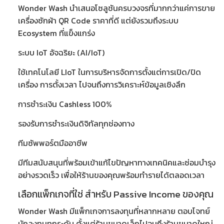
Wonder Wash นำเสนอโซลูชันครบวงจรที่มากกว่าแค่การขาย
เครื่องซักผ้า QR Code ราคา
ที่ดี แต่ยังรวมถึงระบบ
Ecosystem
ที่แข็งแกร่ง
ระบบ IoT อัจฉริยะ (AI/IoT)
ใช้เทคโนโลยี LIoT ในการบริหารจัดการตั้งแต่การเปิด/ปิด
เครื่อง การตั้งเวลา ไปจนถึงการวิเคราะห์ข้อมูลเชิงลึก
การชำระเงิน Cashless 100%
รองรับการชำระเงินดิจิทัลทุกช่องทาง
ทีมซัพพอร์ตมืออาชีพ
มีทีมสนับสนุนที่พร้อมเข้าแก้ไขปัญหาทางเทคนิคและซ่อมบำรุง
อย่างรวดเร็ว เพื่อให้ร้านของคุณพร้อมทำรายได้ตลอดเวลา
เลือกแพ็กเกจที่ใช่ สำหรับ Passive Income ของคุณ
Wonder Wash มี
แพ็กเกจการลงทุน
ที่หลากหลาย ตอบโจทย์
นักลงทุนทุกระดับ ตั้งแต่ร้านขนาดเล็กไปจนถึงร้านขนาดใหญ่