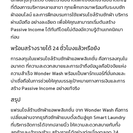
ที่ต้องการบริหารหลายสาขา ทุกแพ็กเกจมาพร้อมกับ
ระบบซัก
ผ้าออนไลน์
และการฝึกอบรมการใช้
แฟรนไชส์ร้านซักผ้า บริหาร
ผ่านมือถือ
อย่างละเอียด เพื่อให้คุณสามารถเริ่มต้นสร้าง
Passive Income ได้ทันทีโดยไม่ต้องมีความรู้ด้านเทคนิคมา
ก่อน
พร้อมสร้างรายได้ 24 ชั่วโมงแล้วหรือยัง
การลงทุนใน
แฟรนไชส์ร้านซักผ้าแอพพลิเคชั่น
คือการลงทุนใน
อนาคต ที่ความสะดวกสบายและการเข้าถึงข้อมูลคือปัจจัยแห่ง
ความสำเร็จ Wonder Wash พร้อมเป็นพาร์ทเนอร์ที่มั่นคงและ
น่าเชื่อถือในการช่วยให้คุณบรรลุเป้าหมายทางการเงินและการ
สร้าง Passive Income อย่างแท้จริง
สรุป
แฟรนไชส์ร้านซักผ้าแอพพลิเคชั่น
จาก Wonder Wash คือการ
เปลี่ยนผ่านจากธุรกิจซักผ้าแบบดั้งเดิมสู่ยุค Smart Laundry
ที่บริหารจัดการได้จากปลายนิ้ว ให้ความสะดวกสบายกับทั้ง
ลูกค้าและเจ้าของร้าน สร้างรายได้อย่างต่อเนื่องตลอด 24