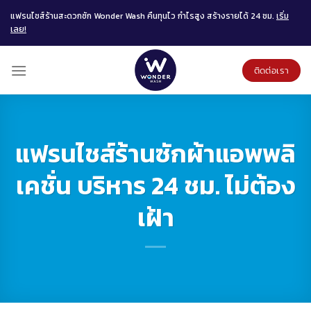
Skip
แฟรนไชส์ร้านสะดวกซัก Wonder Wash คืนทุนไว กำไรสูง สร้างรายได้ 24 ชม.
เริ่ม
to
เลย!
content
ติดต่อเรา
แฟรนไชส์ร้านซักผ้าแอพพลิ
เคชั่น บริหาร 24 ชม. ไม่ต้อง
เฝ้า