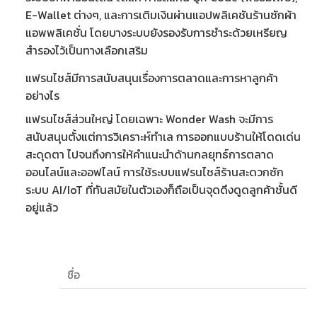
E-Wallet ต่างๆ, และการเติมเงินผ่าน
แอปพลิเคชันร้านซักผ้า
แอพพลิเคชั่น
โดยบางระบบยังรองรับการชำระด้วยเหรียญ
สำรองไว้เป็นทางเลือกเสริม
แฟรนไชส์มีการสนับสนุนเรื่องการตลาดและการหาลูกค้า
อย่างไร
แฟรนไชส์ส่วนใหญ่ โดยเฉพาะ Wonder Wash จะมีการ
สนับสนุนตั้งแต่การวิเคราะห์ทำเล การออกแบบร้านให้โดดเด่น
สะดุดตา ไปจนถึงการให้คำแนะนำด้านกลยุทธ์การตลาด
ออนไลน์และออฟไลน์ การใช้ระบบ
แฟรนไชส์ร้านสะดวกซัก
ระบบ AI/IoT
ที่ทันสมัยในตัวเองก็ถือเป็นจุดดึงดูดลูกค้าชั้นดี
อยู่แล้ว