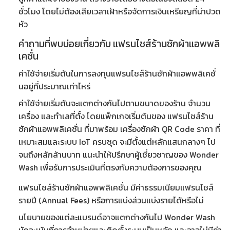
ชั่วโมง โดยไม่ต้องเสียเวลาเฝ้าหรือจัดการเงินเหรียญที่น่าปวด
หัว
คำถามที่พบบ่อยเกี่ยวกับ แฟรนไชส์ร้านซักผ้าแอพพลิ
เคชั่น
ค่าใช้จ่ายเริ่มต้นในการลงทุนแฟรนไชส์ร้านซักผ้าแอพพลิเคชั่
นอยู่ที่ประมาณเท่าไหร่
ค่าใช้จ่ายเริ่มต้นจะแตกต่างกันไปตามขนาดของร้าน จำนวน
เครื่อง และทำเลที่ตั้ง โดยแพ็กเกจเริ่มต้นของ
แฟรนไชส์ร้าน
ซักผ้าแอพพลิเคชั่น
ที่มาพร้อม
เครื่องซักผ้า QR Code ราคา
ที่
เหมาะสมและระบบ IoT ครบชุด จะมีตั้งแต่หลักแสนกลางๆ ไป
จนถึงหลักล้านบาท แนะนำให้ปรึกษาผู้เชี่ยวชาญของ Wonder
Wash เพื่อรับการประเมินที่ตรงกับความต้องการของคุณ
แฟรนไชส์ร้านซักผ้าแอพพลิเคชั่น มีค่าธรรมเนียมแฟรนไชส์
รายปี (Annual Fees) หรือการแบ่งส่วนแบ่งรายได้หรือไม่
นโยบายของแต่ละแบรนด์อาจแตกต่างกันไป Wonder Wash