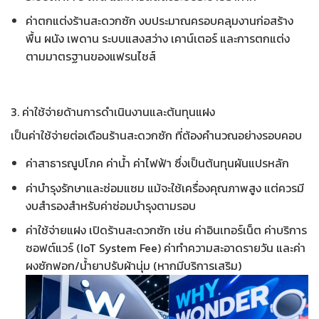
ค่าตกแต่งร้านสะดวกซัก งบ
ประมาณครอบคลุมงานก่อสร้าง
พื้น ผนัง เพดาน ระบบแสงสว่าง เคาน์เตอร์ และการตกแต่ง
ตามมาตรฐานของแฟรนไชส์
3. ค่าใช้จ่ายด้านการดำเนินงานและต้นทุนแฝง
เป็น
ค่าใช้จ่ายต่อเดือนร้านสะดวกซัก
ที่ต้องคำนวณอย่างรอบคอบ
ค่าสาธารณูปโภค ค่าน้ำ ค่าไฟฟ้า ซึ่งเป็นต้นทุนผันแปรหลัก
ค่าบำรุงรักษาและซ่อมแซม แม้จะใช้เครื่องคุณภาพสูง แต่ควรมี
งบสำรองสำหรับค่าซ่อมบำรุงตามรอบ
ค่าใช้จ่ายแฝง เปิดร้านสะดวกซัก
เช่น ค่าอินเทอร์เน็ต ค่าบริการ
ซอฟต์แวร์ (IoT System Fee) ค่าทำความสะอาดรายวัน และค่า
ผงซักฟอก/น้ำยาปรับผ้านุ่ม (หากมีบริการเสริม)