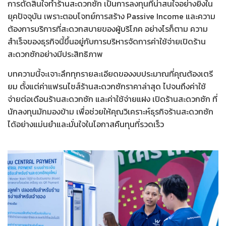
การตัดสินใจ
ทำร้านสะดวกซัก
เป็นการลงทุนที่น่าสนใจอย่างยิ่งใน
ยุคปัจจุบัน เพราะตอบโจทย์การสร้าง Passive Income และความ
ต้องการบริการที่สะดวกสบายของผู้บริโภค อย่างไรก็ตาม ความ
สำเร็จของธุรกิจนี้ขึ้นอยู่กับการบริหารจัดการ
ค่าใช้จ่ายเปิดร้าน
สะดวกซัก
อย่างมีประสิทธิภาพ
บทความนี้จะเจาะลึกทุกรายละเอียดของงบประมาณที่คุณต้องเตรี
ยม ตั้งแต่
ค่าแฟรนไชส์ร้านสะดวกซักราคาล่าสุด
ไปจนถึง
ค่าใช้
จ่ายต่อเดือนร้านสะดวกซัก
และ
ค่าใช้จ่ายแฝง เปิดร้านสะดวกซัก
ที่
นักลงทุนมักมองข้าม เพื่อช่วยให้คุณ
วิเคราะห์ธุรกิจร้านสะดวกซัก
ได้อย่างแม่นยำและมั่นใจในโอกาสคืนทุนที่รวดเร็ว