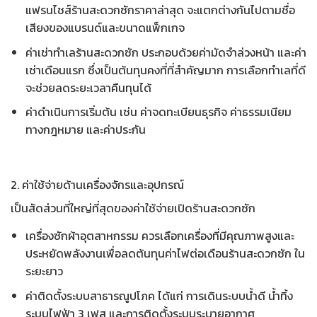
แฟรนไชส์ร้านสะดวกซักราคาล่าสุด
จะแตกต่างกันไปตามชื่อ
เสียงของแบรนด์และขนาดแพ็กเกจ
ค่าเช่าทำเลร้านสะดวกซัก ประกอบด้วยค่ามัดจำล่วงหน้า และค่า
เช่าเดือนแรก ซึ่งเป็นต้นทุนคงที่ที่สำคัญมาก การเลือกทำเลที่ดี
จะช่วยลดระยะเวลาคืนทุนได้
ค่าดำเนินการเริ่มต้น เช่น ค่าจดทะเบียนธุรกิจ ค่าธรรมเนียม
ทางกฎหมาย และค่าประกัน
2. ค่าใช้จ่ายด้านเครื่องจักรและอุปกรณ์
เป็นสัดส่วนที่ใหญ่ที่สุดของ
ค่าใช้จ่ายเปิดร้านสะดวกซัก
เครื่องซักผ้าอุตสาหกรรม ควรเลือกเครื่องที่มีคุณภาพสูงและ
ประหยัดพลังงานเพื่อลด
ต้นทุนค่าไฟต่อเดือนร้านสะดวกซัก
ใน
ระยะยาว
ค่าติดตั้งระบบสาธารณูปโภค ได้แก่ การเดินระบบน้ำดี น้ำทิ้ง
ระบบไฟฟ้า 3 เฟส และการติดตั้งระบบระบายอากาศ