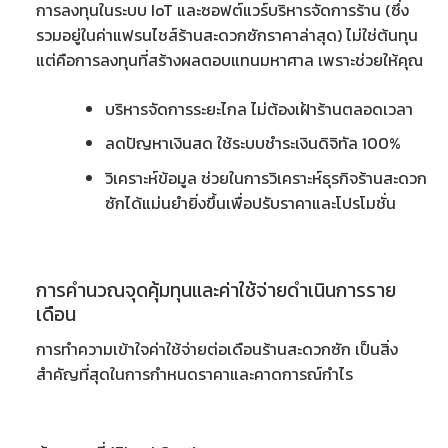
การลงทุนในระบบ IoT และซอฟต์แวร์บริหารจัดการร้าน (ซึ่ง
รวมอยู่ใน
ค่าแฟรนไชส์ร้านสะดวกซักราคาล่าสุด
) ไม่ใช่ต้นทุน
แต่คือการลงทุนที่สร้างผลตอบแทนมหาศาล เพราะช่วยให้คุณ
บริหารจัดการระยะไกล ไม่ต้องเฝ้าร้านตลอดเวลา
ลดปัญหาเงินสด ใช้ระบบชำระเงินดิจิทัล 100%
วิเคราะห์ข้อมูล ช่วยในการ
วิเคราะห์ธุรกิจร้านสะดวก
ซัก
ได้แม่นยำยิ่งขึ้นเพื่อปรับราคาและโปรโมชั่น
การคำนวณจุดคุ้มทุนและค่าใช้จ่ายดำเนินการราย
เดือน
การทำความเข้าใจ
ค่าใช้จ่ายต่อเดือนร้านสะดวกซัก
เป็นสิ่ง
สำคัญที่สุดในการกำหนดราคาและคาดการณ์กำไร