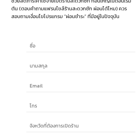
ช่วยลดภาระ
ค่าใช้จ่ายเปิดร้านสะดวกซัก
ก้อนใหญ่ในตอนเริ่ม
ต้น (ตอบคำถาม
แฟรนไชส์ร้านสะดวกซัก ผ่อนได้ไหม
) ควร
สอบถามเงื่อนไขโปรแกรม “ผ่อนชำระ” ที่มีอยู่ในปัจจุบัน