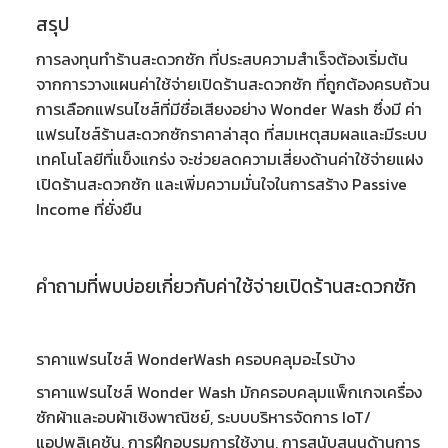
สรุป
การลงทุน
ทำร้านสะดวกซัก
ที่ประสบความสำเร็จต้องเริ่มต้น
จากการวางแผน
ค่าใช้จ่ายเปิดร้านสะดวกซัก
ที่ถูกต้องครบถ้วน
การเลือกแฟรนไชส์ที่มีชื่อเสียงอย่าง Wonder Wash ซึ่งมี
ค่า
แฟรนไชส์ร้านสะดวกซักราคาล่าสุด
ที่สมเหตุสมผลและมีระบบ
เทคโนโลยีที่แข็งแกร่ง จะช่วยลดความเสี่ยงด้าน
ค่าใช้จ่ายแฝง
เปิดร้านสะดวกซัก
และเพิ่มความมั่นใจในการสร้าง Passive
Income ที่ยั่งยืน
คำถามที่พบบ่อยเกี่ยวกับค่าใช้จ่ายเปิดร้านสะดวกซัก
ราคาแฟรนไชส์ WonderWash ครอบคลุมอะไรบ้าง
ราคาแฟรนไชส์ Wonder Wash มักครอบคลุมแพ็กเกจเครื่อง
ซักผ้าและอบผ้าเชิงพาณิชย์, ระบบบริหารจัดการ IoT/
แอปพลิเคชัน, การฝึกอบรมการใช้งาน, การสนับสนุนด้านการ