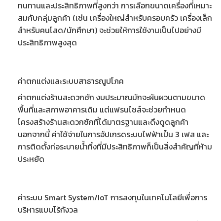
ทนทานและประสิทธิภาพที่สูงกว่า การเลือกขนาดเครื่องที่เหมาะ
สมกับกลุ่มลูกค้า (เช่น เครื่องใหญ่สำหรับครอบครัว เครื่องเล็ก
สำหรับคนโสด/นักศึกษา) จะช่วยให้การใช้งานเป็นไปอย่างมี
ประสิทธิภาพสูงสุด
ค่าตกแต่งและระบบสาธารณูปโภค
ค่าตกแต่งร้านสะดวกซัก งบ
ประมาณมักจะผันผวนตามขนาด
พื้นที่และสภาพอาคารเดิม แต่แฟรนไชส์จะช่วยกำหนด
โครงสร้างร้านสะดวกซัก
ที่ได้มาตรฐานและดึงดูดลูกค้า
นอกจากนี้ ค่าใช้จ่ายในการอัปเกรดระบบไฟฟ้าเป็น 3 เฟส และ
การติดตั้งท่อระบายน้ำทิ้งที่มีประสิทธิภาพก็เป็นสิ่งสำคัญที่ห้าม
ประหยัด
ค่าระบบ Smart System/IoT การลงทุนในเทคโนโลยีเพื่อการ
บริหารแบบไร้กังวล