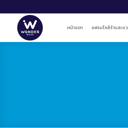
Skip
to
content
หน้าแรก
แฟรนไชส์ร้านสะดว