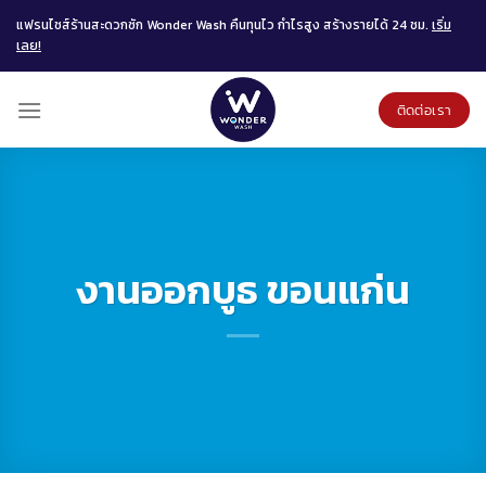
Skip
แฟรนไชส์ร้านสะดวกซัก Wonder Wash คืนทุนไว กำไรสูง สร้างรายได้ 24 ชม.
เริ่ม
to
เลย!
content
ติดต่อเรา
งานออกบูธ ขอนแก่น