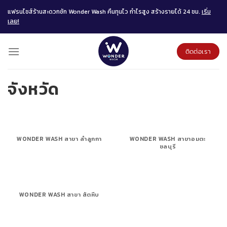
Skip
แฟรนไชส์ร้านสะดวกซัก Wonder Wash คืนทุนไว กำไรสูง สร้างรายได้ 24 ชม.
เริ่ม
to
เลย!
content
ติดต่อเรา
จังหวัด
WONDER WASH สาขา ลำลูกกา
WONDER WASH สาขาอมตะ
ชลบุรี
WONDER WASH สาขา สัตหีบ